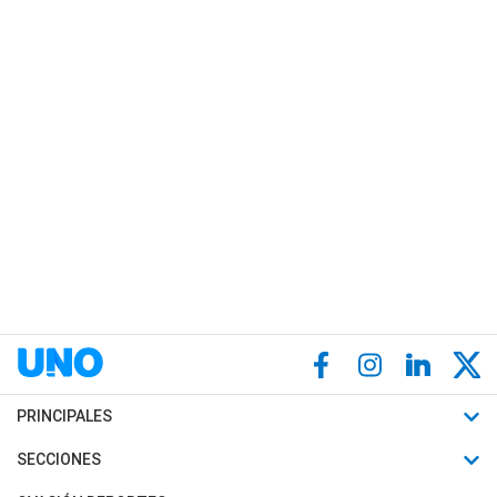
PRINCIPALES
Últimas Noticias
SECCIONES
Política