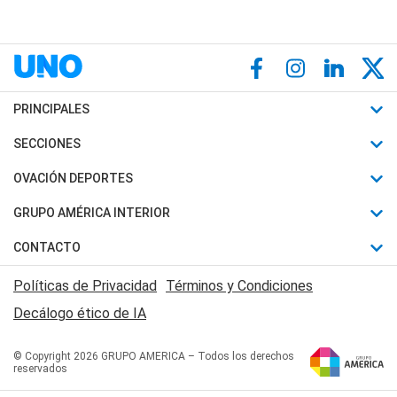
PRINCIPALES
Últimas Noticias
SECCIONES
Política
Horóscopo
OVACIÓN DEPORTES
Sociedad
Motores
Fútbol
GRUPO AMÉRICA INTERIOR
Policiales
Recetas
Mundial
Canal 7 en Vivo
CONTACTO
Judiciales
Trucos caseros
Automovilismo
Radio Nihuil
Acerca de Nosotros
Economia
Políticas de Privacidad
Términos y Condiciones
Series y Películas
Rugby
FM UNA
Contactanos
Decálogo ético de IA
Edictos y Solicitadas
Tenis
Radio Brava
Newsletter
Básquet
© Copyright 2026 GRUPO AMERICA – Todos los derechos
San Juan 8
reservados
Boxeo