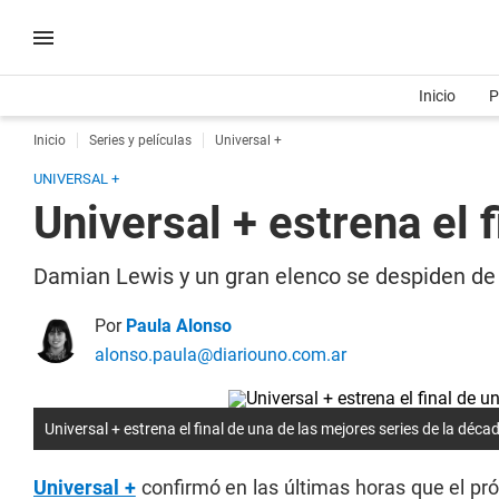
Inicio
P
Inicio
Series y películas
Universal +
UNIVERSAL +
Universal + estrena el 
Damian Lewis y un gran elenco se despiden de la
Por
Paula Alonso
alonso.paula@diariouno.com.ar
Universal + estrena el final de una de las mejores series de la déca
Universal +
confirmó en las últimas horas que el próx