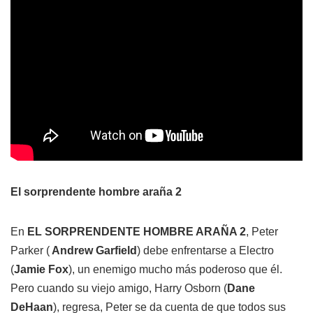
El sorprendente hombre araña 2
En
EL SORPRENDENTE HOMBRE ARAÑA 2
, Peter
Parker (
Andrew Garfield
) debe enfrentarse a Electro
(
Jamie Fox
), un enemigo mucho más poderoso que él.
Pero cuando su viejo amigo, Harry Osborn (
Dane
DeHaan
), regresa, Peter se da cuenta de que todos sus