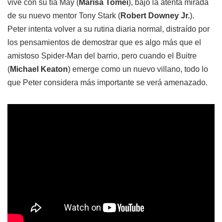
vive con su tía May (
Marisa Tomei
), bajo la atenta mirada
de su nuevo mentor Tony Stark (
Robert Downey Jr.
).
Peter intenta volver a su rutina diaria normal, distraído por
los pensamientos de demostrar que es algo más que el
amistoso Spider-Man del barrio, pero cuando el Buitre
(
Michael Keaton
) emerge como un nuevo villano, todo lo
que Peter considera más importante se verá amenazado.