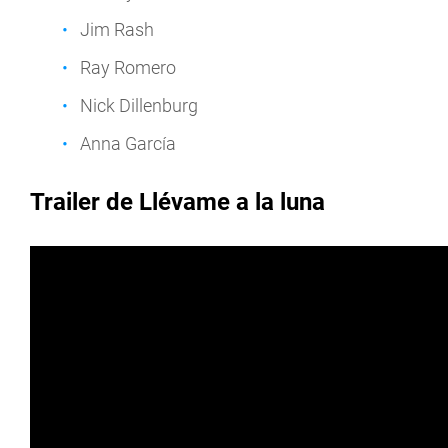
Jim Rash
Ray Romero
Nick Dillenburg
Anna García
Trailer de Llévame a la luna