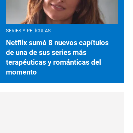
SERIES Y PELÍCULAS
Netflix sumó 8 nuevos capítulos
de una de sus series más
terapéuticas y románticas del
momento