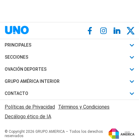
PRINCIPALES
Últimas Noticias
SECCIONES
Política
Horóscopo
OVACIÓN DEPORTES
Sociedad
Motores
Fútbol
GRUPO AMÉRICA INTERIOR
Policiales
Recetas
Mundial
Canal 7 en Vivo
CONTACTO
Judiciales
Trucos caseros
Automovilismo
Radio Nihuil
Acerca de Nosotros
Economia
Políticas de Privacidad
Términos y Condiciones
Series y Películas
Rugby
FM UNA
Contactanos
Decálogo ético de IA
Edictos y Solicitadas
Tenis
Radio Brava
Newsletter
Básquet
© Copyright 2026 GRUPO AMERICA – Todos los derechos
San Juan 8
reservados