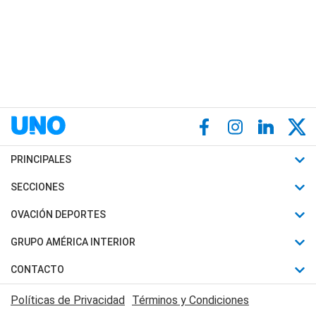
PRINCIPALES
Últimas Noticias
SECCIONES
Política
Horóscopo
OVACIÓN DEPORTES
Sociedad
Motores
Fútbol
GRUPO AMÉRICA INTERIOR
Policiales
Recetas
Mundial
Canal 7 en Vivo
CONTACTO
Judiciales
Trucos caseros
Automovilismo
Radio Nihuil
Acerca de Nosotros
Economia
Políticas de Privacidad
Términos y Condiciones
Series y Películas
Rugby
FM UNA