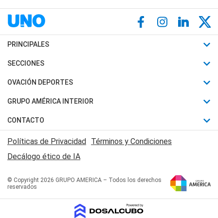
PRINCIPALES
Últimas Noticias
SECCIONES
Política
Horóscopo
OVACIÓN DEPORTES
Sociedad
Motores
Fútbol
GRUPO AMÉRICA INTERIOR
Policiales
Recetas
Mundial
Canal 7 en Vivo
CONTACTO
Judiciales
Trucos caseros
Automovilismo
Radio Nihuil
Acerca de Nosotros
Economia
Políticas de Privacidad
Términos y Condiciones
Series y Películas
Rugby
FM UNA
Contactanos
Decálogo ético de IA
Edictos y Solicitadas
Tenis
Radio Brava
Newsletter
Básquet
© Copyright 2026 GRUPO AMERICA – Todos los derechos
San Juan 8
reservados
Boxeo
Fuera de Juego