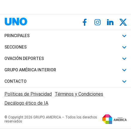
PRINCIPALES
Últimas Noticias
SECCIONES
Política
Horóscopo
OVACIÓN DEPORTES
Sociedad
Motores
Fútbol
GRUPO AMÉRICA INTERIOR
Policiales
Recetas
Mundial
Canal 7 en Vivo
CONTACTO
Judiciales
Trucos caseros
Automovilismo
Radio Nihuil
Acerca de Nosotros
Economia
Políticas de Privacidad
Términos y Condiciones
Series y Películas
Rugby
FM UNA
Contactanos
Decálogo ético de IA
Edictos y Solicitadas
Tenis
Radio Brava
Newsletter
Básquet
© Copyright 2026 GRUPO AMERICA – Todos los derechos
San Juan 8
reservados
Boxeo