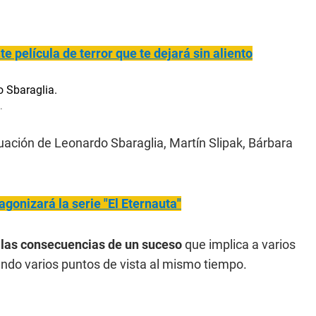
nte película de terror que te dejará sin aliento
.
uación de Leonardo Sbaraglia, Martín Slipak, Bárbara
agonizará la serie "El Eternauta"
y las consecuencias de un suceso
que implica a varios
ndo varios puntos de vista al mismo tiempo.