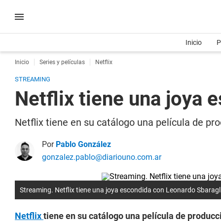
Inicio
P
Inicio
Series y películas
Netflix
STREAMING
Netflix tiene una joya
Netflix tiene en su catálogo una película de pr
Por
Pablo González
gonzalez.pablo@diariouno.com.ar
Streaming. Netflix tiene una joya escondida con Leonardo Sbaragl
Netflix
tiene en su catálogo una película de produc