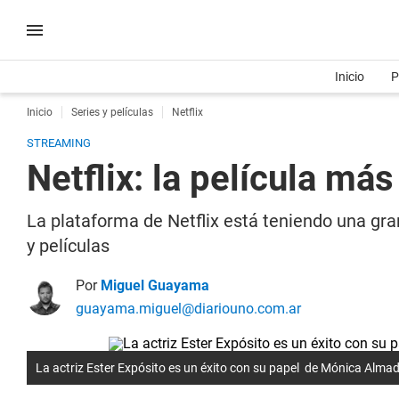
Inicio
P
Inicio
Series y películas
Netflix
STREAMING
Netflix: la película má
La plataforma de Netflix está teniendo una gra
y películas
Por
Miguel Guayama
guayama.miguel@diariouno.com.ar
La actriz Ester Expósito es un éxito con su papel de Mónica Almada 