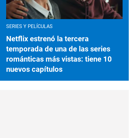
SERIES Y PELÍCULAS
Netflix estrenó la tercera
temporada de una de las series
románticas más vistas: tiene 10
nuevos capítulos