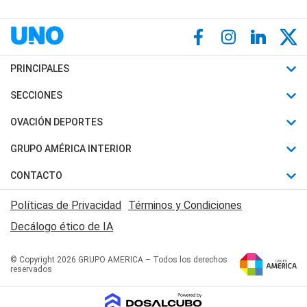
PRINCIPALES
Últimas Noticias
SECCIONES
Política
Horóscopo
OVACIÓN DEPORTES
Sociedad
Motores
Fútbol
GRUPO AMÉRICA INTERIOR
Policiales
Recetas
Mundial
Canal 7 en Vivo
CONTACTO
Judiciales
Trucos caseros
Automovilismo
Radio Nihuil
Acerca de Nosotros
Economia
Políticas de Privacidad
Términos y Condiciones
Series y Películas
Rugby
FM UNA
Contactanos
Decálogo ético de IA
Edictos y Solicitadas
Tenis
Radio Brava
Newsletter
Básquet
© Copyright 2026 GRUPO AMERICA – Todos los derechos
San Juan 8
reservados
Boxeo
Fuera de Juego