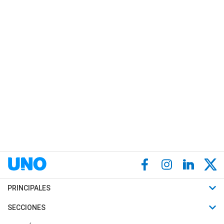
PRINCIPALES
Últimas Noticias
SECCIONES
Política