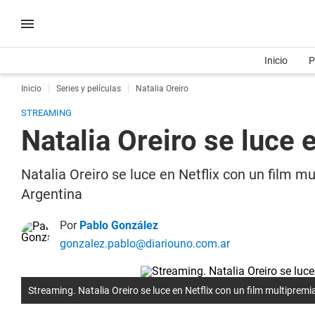
Inicio
P
Inicio
Series y películas
Natalia Oreiro
STREAMING
Natalia Oreiro se luce 
Natalia Oreiro se luce en Netflix con un film m
Argentina
Por
Pablo González
gonzalez.pablo@diariouno.com.ar
Streaming. Natalia Oreiro se luce en Netflix con un film multipremi