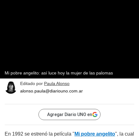
Mi pobre angelito: así luce hoy la mujer de las palomas
Editado por
Paula Alonso
alonso.paula@diariouno.com.ar
Agregar Diario UNO en
En 1992 se estrenó la película "
Mi pobre angelito
", la cual