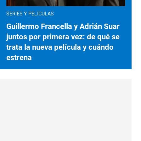
SERIES Y PELÍCULAS
Guillermo Francella y Adrián Suar
juntos por primera vez: de qué se
trata la nueva película y cuándo
estrena