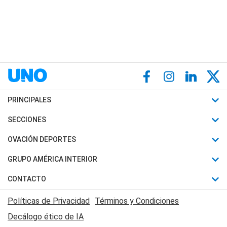
PRINCIPALES
Últimas Noticias
SECCIONES
Política
Horóscopo
OVACIÓN DEPORTES
Sociedad
Motores
Fútbol
GRUPO AMÉRICA INTERIOR
Policiales
Recetas
Mundial
Canal 7 en Vivo
CONTACTO
Judiciales
Trucos caseros
Automovilismo
Radio Nihuil
Acerca de Nosotros
Economia
Políticas de Privacidad
Términos y Condiciones
Series y Películas
Rugby
FM UNA
Contactanos
Decálogo ético de IA
Edictos y Solicitadas
Tenis