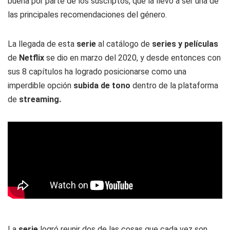
buena por parte de los suscriptos, que la llevó a ser una de
las principales recomendaciones del género.
La llegada de esta
serie
al catálogo de
series y películas
de
Netflix
se dio en marzo del 2020, y desde entonces con
sus 8 capítulos ha logrado posicionarse como una
imperdible opción
subida de tono
dentro de la plataforma
de
streaming.
La
serie
logró reunir dos de las cosas que cada vez son