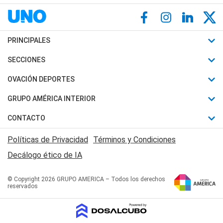
PRINCIPALES
Últimas Noticias
SECCIONES
Política
Horóscopo
OVACIÓN DEPORTES
Sociedad
Motores
Fútbol
GRUPO AMÉRICA INTERIOR
Policiales
Recetas
Mundial
Canal 7 en Vivo
CONTACTO
Judiciales
Trucos caseros
Automovilismo
Radio Nihuil
Acerca de Nosotros
Economia
Políticas de Privacidad
Términos y Condiciones
Series y Películas
Rugby
FM UNA
Contactanos
Decálogo ético de IA
Edictos y Solicitadas
Tenis
Radio Brava
Newsletter
Básquet
© Copyright 2026 GRUPO AMERICA – Todos los derechos
San Juan 8
reservados
Boxeo
Fuera de Juego