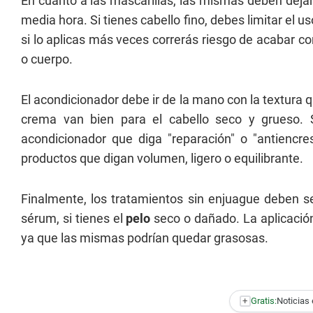
En cuanto a las mascarillas, las mismas deben dej
media hora. Si tienes cabello fino, debes limitar el u
si lo aplicas más veces correrás riesgo de acabar c
o cuerpo.
El acondicionador debe ir de la mano con la textura 
crema van bien para el cabello seco y grueso. 
acondicionador que diga "reparación" o "antiencre
productos que digan volumen, ligero o equilibrante.
Finalmente, los tratamientos sin enjuague deben ser 
sérum, si tienes el
pelo
seco o dañado. La aplicació
ya que las mismas podrían quedar grasosas.
+
Gratis:
Noticias 