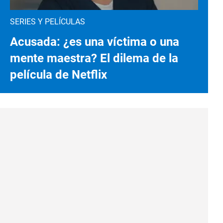
SERIES Y PELÍCULAS
Acusada: ¿es una víctima o una
mente maestra? El dilema de la
película de Netflix