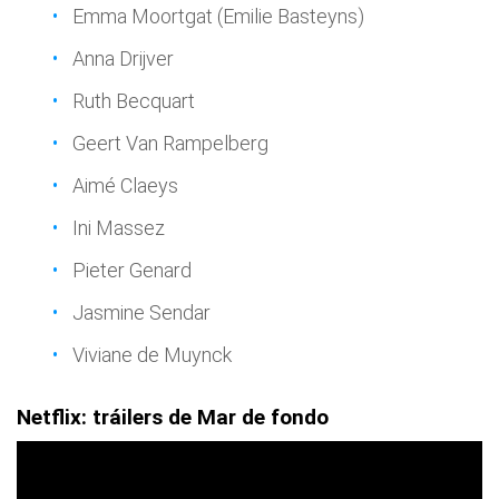
Emma Moortgat (Emilie Basteyns)
Anna Drijver
Ruth Becquart
Geert Van Rampelberg
Aimé Claeys
Ini Massez
Pieter Genard
Jasmine Sendar
Viviane de Muynck
Netflix: tráilers de Mar de fondo