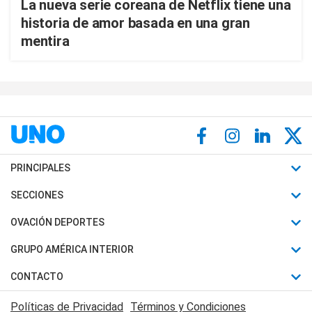
La nueva serie coreana de Netflix tiene una
historia de amor basada en una gran
mentira
PRINCIPALES
Últimas Noticias
SECCIONES
Política
Horóscopo
OVACIÓN DEPORTES
Sociedad
Motores
Fútbol
GRUPO AMÉRICA INTERIOR
Policiales
Recetas
Mundial
Canal 7 en Vivo
CONTACTO
Judiciales
Trucos caseros
Automovilismo
Radio Nihuil
Acerca de Nosotros
Economia
Políticas de Privacidad
Términos y Condiciones
Series y Películas