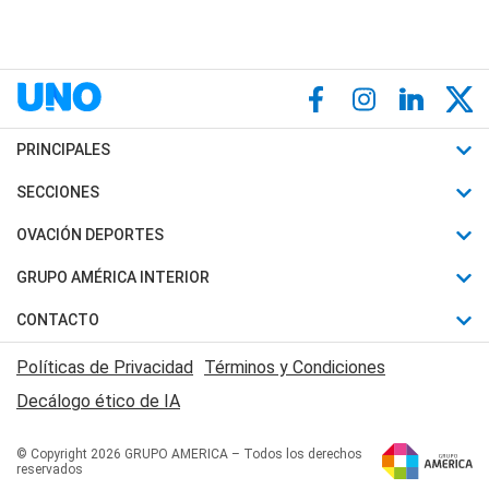
PRINCIPALES
Últimas Noticias
SECCIONES
Política
Horóscopo
OVACIÓN DEPORTES
Sociedad
Motores
Fútbol
GRUPO AMÉRICA INTERIOR
Policiales
Recetas
Mundial
Canal 7 en Vivo
CONTACTO
Judiciales
Trucos caseros
Automovilismo
Radio Nihuil
Acerca de Nosotros
Economia
Políticas de Privacidad
Términos y Condiciones
Series y Películas
Rugby
FM UNA
Contactanos
Decálogo ético de IA
Edictos y Solicitadas
Tenis
Radio Brava
Newsletter
Básquet
© Copyright 2026 GRUPO AMERICA – Todos los derechos
San Juan 8
reservados
Boxeo