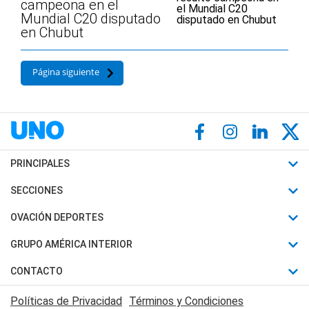
campeona en el
Mundial C20 disputado
en Chubut
Página siguiente
PRINCIPALES
Últimas Noticias
SECCIONES
Política
Horóscopo
OVACIÓN DEPORTES
Sociedad
Motores
Fútbol
GRUPO AMÉRICA INTERIOR
Policiales
Recetas
Mundial
Canal 7 en Vivo
CONTACTO
Judiciales
Trucos caseros
Automovilismo
Radio Nihuil
Acerca de Nosotros
Economia
Políticas de Privacidad
Términos y Condiciones
Series y Películas