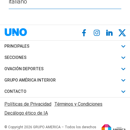
italiano
PRINCIPALES
Últimas Noticias
SECCIONES
Política
Horóscopo
OVACIÓN DEPORTES
Sociedad
Motores
Fútbol
GRUPO AMÉRICA INTERIOR
Policiales
Recetas
Mundial
Canal 7 en Vivo
CONTACTO
Judiciales
Trucos caseros
Automovilismo
Radio Nihuil
Acerca de Nosotros
Economia
Políticas de Privacidad
Términos y Condiciones
Series y Películas
Rugby
FM UNA
Contactanos
Decálogo ético de IA
Edictos y Solicitadas
Tenis
Radio Brava
Newsletter
Básquet
© Copyright 2026 GRUPO AMERICA – Todos los derechos
San Juan 8