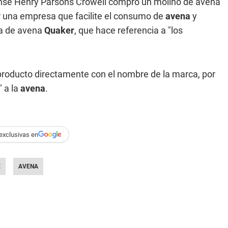
ense Henry Parsons Crowell compró un molino de avena
r una empresa que facilite el consumo de
avena
y
ca de avena
Quaker
, que hace referencia a "los
 producto directamente con el nombre de la marca, por
 a la
avena
.
exclusivas en
E
AVENA