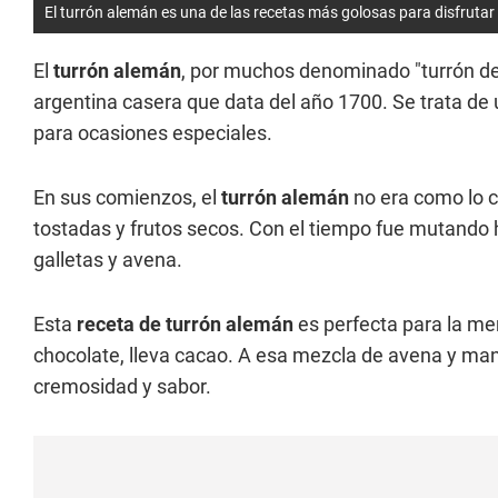
El turrón alemán es una de las recetas más golosas para disfruta
El
turrón alemán
, por muchos denominado "turrón de
argentina casera que data del año 1700. Se trata de 
para ocasiones especiales.
En sus comienzos, el
turrón alemán
no era como lo 
tostadas y frutos secos. Con el tiempo fue mutando 
galletas y avena.
Esta
receta de turrón alemán
es perfecta para la me
chocolate, lleva cacao. A esa mezcla de avena y ma
cremosidad y sabor.