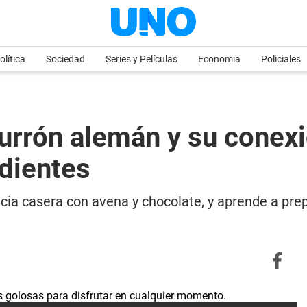
olítica
Sociedad
Series y Películas
Economia
Policiales
Turrón alemán y su conexi
edientes
icia casera con avena y chocolate, y aprende a prep