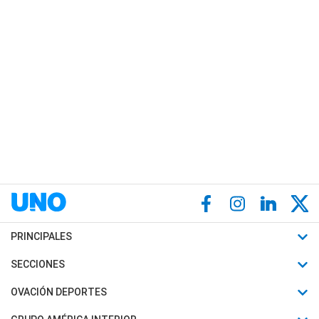
PRINCIPALES
Últimas Noticias
SECCIONES
Política
Horóscopo
OVACIÓN DEPORTES
Sociedad
Motores