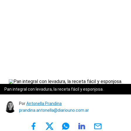
Pan integral con levadura, la receta fácil y esponjosa.
Por
Antonella Prandina
prandina.antonella@diariouno.com.ar