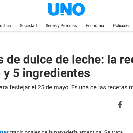
olítica
Sociedad
Series y Películas
Economia
Policiales
de dulce de leche: la r
 y 5 ingredientes
ara festejar el 25 de mayo. Es una de las recetas 
etas
tradicionales de la panadería argentina. Se trata