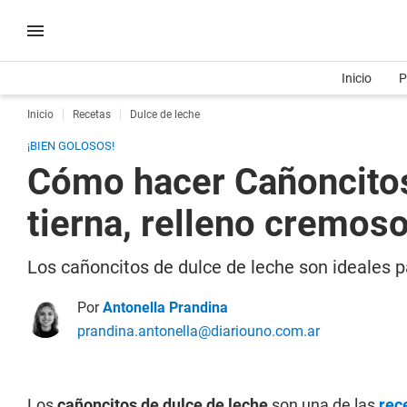
Inicio
P
Inicio
Recetas
Dulce de leche
¡BIEN GOLOSOS!
Cómo hacer Cañoncitos 
tierna, relleno cremoso
Los cañoncitos de dulce de leche son ideales p
Por
Antonella Prandina
prandina.antonella@diariouno.com.ar
Los
cañoncitos de dulce de leche
son una de las
rec