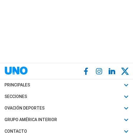
PRINCIPALES
Últimas Noticias
SECCIONES
Política
Horóscopo
OVACIÓN DEPORTES
Sociedad
Motores
Fútbol
GRUPO AMÉRICA INTERIOR
Policiales
Recetas
Mundial
Canal 7 en Vivo
CONTACTO