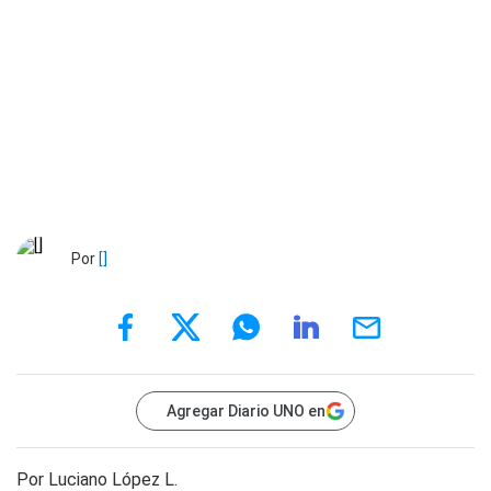
Por
[]
Agregar Diario UNO en
Por
Luciano López L.