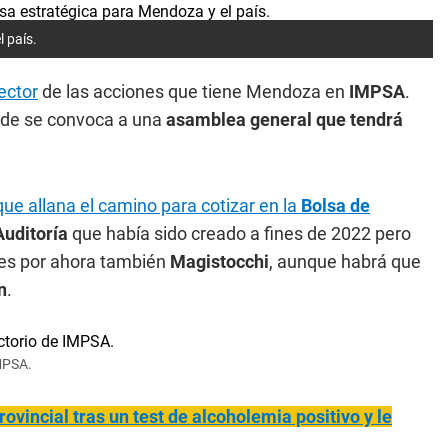
 país.
ector
de las acciones que tiene Mendoza en
IMPSA
.
donde se convoca a una
asamblea general que tendrá
que allana el camino para cotizar en la
Bolsa de
uditoría
que había sido creado a fines de 2022 pero
 es por ahora también
Magistocchi
, aunque habrá que
n
.
IMPSA.
ovincial tras un test de alcoholemia positivo y le