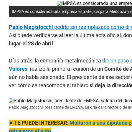
IMPSA es considerada una empresa estratégica para Mendoza y el
Pablo Magistocchi
podría ser reemplazado como dir
Así puede verificarse al leer la última acta oficial, 
lugar el 28 de abril
.
Días atrás, la compañía metalmecánica
dio un paso 
Valores
: realizó la primera reunión de un
Comité de A
aún no había sesionado. El presidente de ese sector
ver cómo se reacomoda el tablero
si deja la direcció
Pablo Magistocchi, presidente de EMESA, saldría del directorio de 
►TE PUEDE INTERESAR:
Multaron a una diputada pr
retuvieron el auto