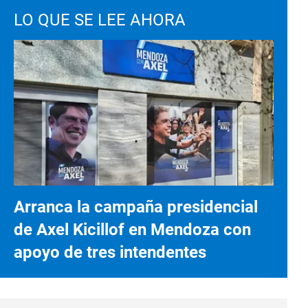
LO QUE SE LEE AHORA
Arranca la campaña presidencial
de Axel Kicillof en Mendoza con
apoyo de tres intendentes