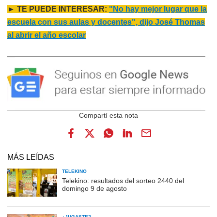
► TE PUEDE INTERESAR:
"No hay mejor lugar que la
escuela con sus aulas y docentes", dijo José Thomas
al abrir el año escolar
MÁS LEÍDAS
TELEKINO
Telekino: resultados del sorteo 2440 del
domingo 9 de agosto
¿JUGASTE?