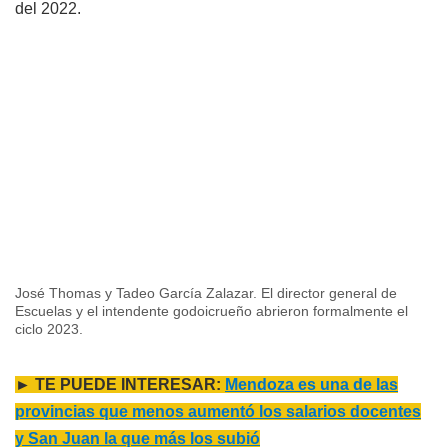
del 2022.
José Thomas y Tadeo García Zalazar. El director general de
Escuelas y el intendente godoicrueño abrieron formalmente el
ciclo 2023.
► TE PUEDE INTERESAR:
Mendoza es una de las
provincias que menos aumentó los salarios docentes
y San Juan la que más los subió