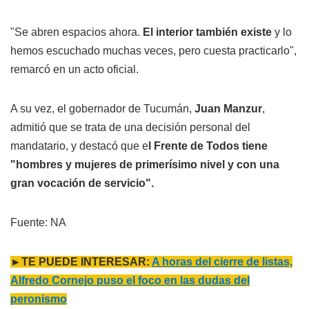
"Se abren espacios ahora.
El interior también existe
y lo
hemos escuchado muchas veces, pero cuesta practicarlo",
remarcó en un acto oficial.
A su vez, el gobernador de Tucumán,
Juan Manzur
,
admitió que se trata de una decisión personal del
mandatario, y destacó que e
l Frente de Todos tiene
"hombres y mujeres de primerísimo nivel y con una
gran vocación de servicio".
Fuente: NA
►TE PUEDE INTERESAR:
A horas del cierre de listas,
Alfredo Cornejo puso el foco en las dudas del
peronismo