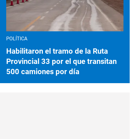
POLÍTICA
Habilitaron el tramo de la Ruta
Provincial 33 por el que transitan
500 camiones por día