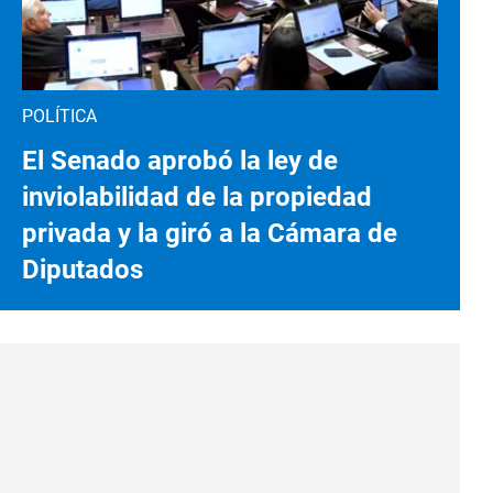
POLÍTICA
El Senado aprobó la ley de
inviolabilidad de la propiedad
privada y la giró a la Cámara de
Diputados