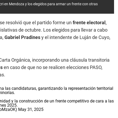
acri en Mendoza y los elegidos para armar un frente con otras
e resolvió que el partido forme un
frente electoral
,
slativas de octubre. Los elegidos para llevar a cabo
za,
Gabriel Pradines
y el intendente de Luján de Cuyo,
arta Orgánica, incorporando una cláusula transitoria
as
en caso de que no se realicen elecciones PASO,
as.
a las candidaturas, garantizando la representación territorial
minorías.
idad y la construcción de un frente competitivo de cara a las
ones 2025.
roMzaOK)
May 31, 2025