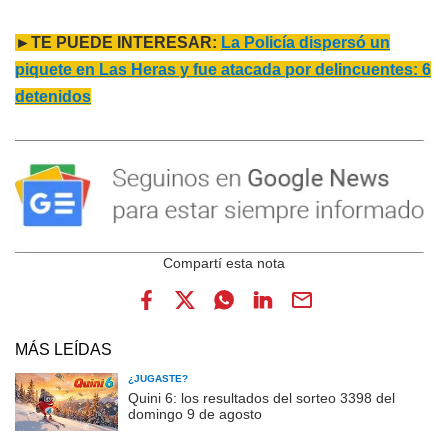
►TE PUEDE INTERESAR:
La Policía dispersó un
piquete en Las Heras y fue atacada por delincuentes: 6
detenidos
MÁS LEÍDAS
¿JUGASTE?
Quini 6: los resultados del sorteo 3398 del
domingo 9 de agosto