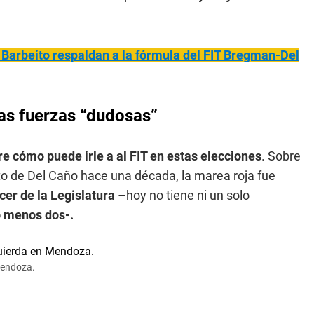
 Barbeito respaldan a la fórmula del FIT Bregman-Del
as fuerzas “dudosas”
re cómo puede irle a al FIT en estas elecciones
. Sobre
esto de Del Caño hace una década, la marea roja fue
cer de la Legislatura
–hoy no tiene ni un solo
o menos dos-.
Mendoza.