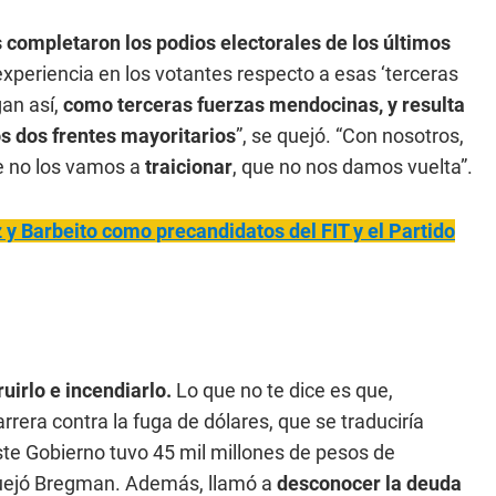
 completaron los podios electorales de los últimos
eriencia en los votantes respecto a esas ‘terceras
an así,
como terceras fuerzas mendocinas, y resulta
s dos frentes mayoritarios
”, se quejó. “Con nosotros,
ue no los vamos a
traicionar
, que no nos damos vuelta”.
y Barbeito como precandidatos del FIT y el Partido
uirlo e incendiarlo.
Lo que no te dice es que,
rrera contra la fuga de dólares, que se traduciría
ste Gobierno tuvo 45 mil millones de pesos de
uejó Bregman. Además, llamó a
desconocer la deuda