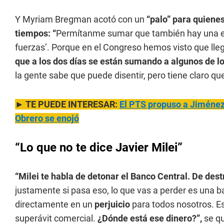
Y Myriam Bregman acotó con un
“palo” para quienes
tiempos: “
Permítanme sumar que también hay una exp
fuerzas’. Porque en el Congreso hemos visto que lleg
que a los dos días se están sumando a algunos de lo
la gente sabe que puede disentir, pero tiene claro q
► TE PUEDE INTERESAR:
El PTS propuso a Jiménez 
Obrero se enojó
“Lo que no te dice Javier Milei”
“Milei te habla de detonar el Banco Central. De destr
justamente si pasa eso, lo que vas a perder es una ba
directamente en un
perjuicio
para todos nosotros. E
superávit comercial.
¿Dónde está ese dinero?”,
se q