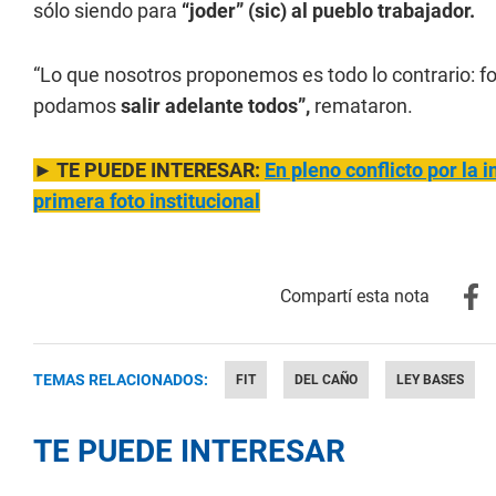
sólo siendo para
“joder” (sic) al pueblo trabajador.
“Lo que nosotros proponemos es todo lo contrario: fo
podamos
salir adelante todos”,
remataron.
► TE PUEDE INTERESAR:
En pleno conflicto por la 
primera foto institucional
TEMAS RELACIONADOS:
FIT
DEL CAÑO
LEY BASES
TE PUEDE INTERESAR