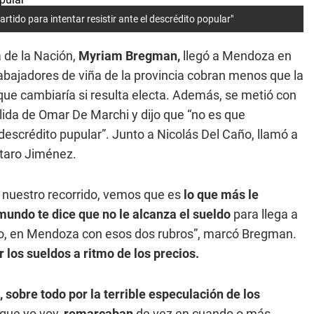
tido para intentar resistir ante el descrédito popular"
a de la Nación,
Myriam Bregman,
llegó a Mendoza en
bajadores de viña de la provincia cobran menos que la
que cambiaría si resulta electa. Además, se metió con
alida de Omar De Marchi y dijo que “no es que
descrédito pupular”. Junto a Nicolás Del Caño, llamó a
utaro Jiménez.
n nuestro recorrido, vemos que es
lo que más le
 mundo te dice que no le alcanza el sueldo
para llega a
lo, en Mendoza con esos dos rubros”, marcó Bregman.
 los sueldos a ritmo de los precios.
sobre todo por la terrible especulación de los
que yo voy,
remarcaban
de vez en cuando o más