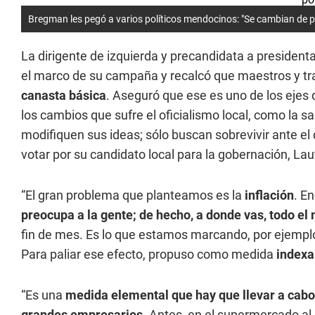
Bregman les pegó a varios políticos mendocinos: "Se cambian de par
La dirigente de izquierda y precandidata a president
el marco de su campaña y recalcó que maestros y tra
canasta básica
. Aseguró que ese es uno de los ejes 
los cambios que sufre el oficialismo local, como la s
modifiquen sus ideas; sólo buscan sobrevivir ante el 
votar por su candidato local para la gobernación, La
“El gran problema que planteamos es la
inflación
. E
preocupa a la gente; de hecho, a donde vas, todo el
fin de mes. Es lo que estamos marcando, por ejemp
Para paliar ese efecto, propuso como medida
indexar
“Es una
medida elemental que hay que llevar a cabo, 
grandes empresarios.
Antes, en el supermercado al 