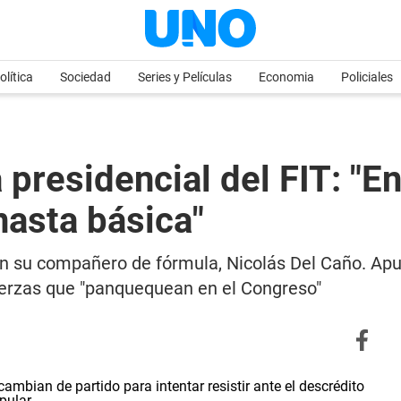
olítica
Sociedad
Series y Películas
Economia
Policiales
 presidencial del FIT: "
asta básica"
con su compañero de fórmula, Nicolás Del Caño. Apun
 fuerzas que "panquequean en el Congreso"