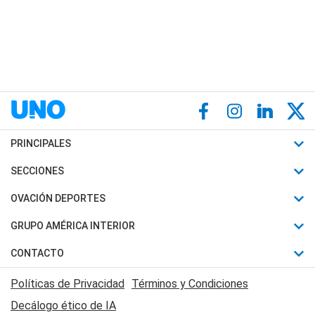
PRINCIPALES
Últimas Noticias
SECCIONES
Política
Horóscopo
OVACIÓN DEPORTES
Sociedad
Motores
Fútbol
GRUPO AMÉRICA INTERIOR
Policiales
Recetas
Mundial
Canal 7 en Vivo
CONTACTO
Judiciales
Trucos caseros
Automovilismo
Radio Nihuil
Acerca de Nosotros
Economia
Políticas de Privacidad
Términos y Condiciones
Series y Películas
Rugby
FM UNA
Contactanos
Decálogo ético de IA
Edictos y Solicitadas