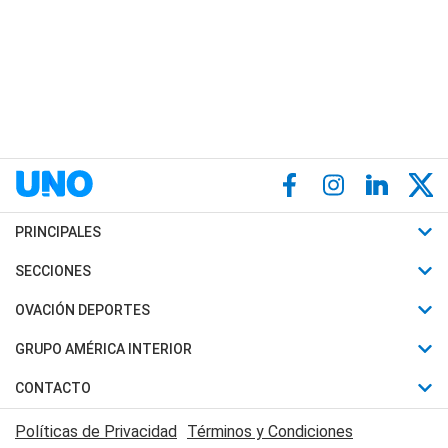
PRINCIPALES
Últimas Noticias
SECCIONES
Política
Horóscopo
OVACIÓN DEPORTES
Sociedad
Motores
Fútbol
GRUPO AMÉRICA INTERIOR
Policiales
Recetas
Mundial
Canal 7 en Vivo
CONTACTO
Judiciales
Trucos caseros
Automovilismo
Radio Nihuil
Acerca de Nosotros
Economia
Políticas de Privacidad
Términos y Condiciones
Series y Películas
Rugby