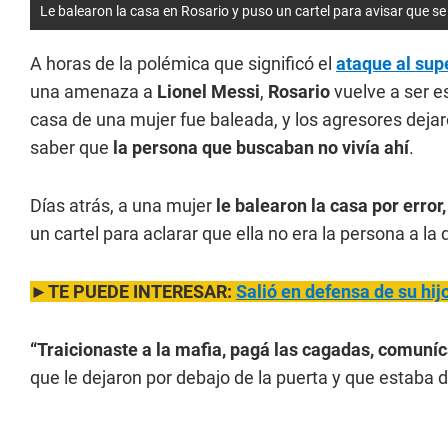
Le balearon la casa en Rosario y puso un cartel para avisar que se
A horas de la polémica que significó el
ataque al sup
una amenaza a
Lionel Messi
,
Rosario
vuelve a ser e
casa de una mujer fue baleada, y los agresores dejar
saber que
la persona que buscaban no vivía ahí
.
Días atrás, a una mujer
le balearon la casa por error
un cartel para aclarar que ella no era la persona a l
►TE PUEDE INTERESAR:
Salió en defensa de su hij
“Traicionaste a la mafia, pagá las cagadas, comuní
que le dejaron por debajo de la puerta y que estaba 