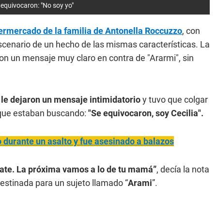
 equivocaron: "No soy yo"
ermercado de la familia de Antonella Roccuzzo
, con
scenario de un hecho de las mismas características. La
on un mensaje muy claro en contra de "Ararmi", sin
, le dejaron un mensaje intimidatorio
y tuvo que colgar
a que estaban buscando:
"Se equivocaron, soy Cecilia".
o durante un asalto y fue asesinado a balazos
cate. La próxima vamos a lo de tu mamá”
, decía la nota
destinada para un sujeto llamado “
Arami
”.