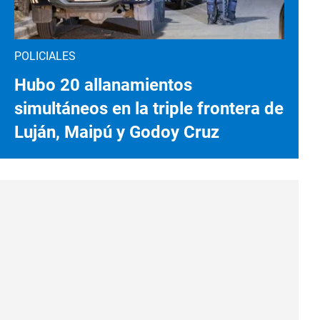
POLICIALES
Hubo 20 allanamientos
simultáneos en la triple frontera de
Luján, Maipú y Godoy Cruz