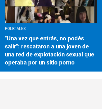
POLICIALES
"Una vez que entrás, no podés
salir": rescataron a una joven de
una red de explotación sexual que
operaba por un sitio porno