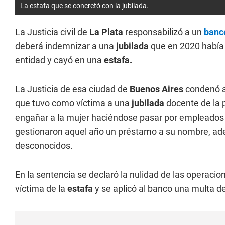
La estafa que se concretó con la jubilada.
La Justicia civil de
La Plata
responsabilizó a un
banc
deberá indemnizar a una
jubilada
que en 2020 había c
entidad y cayó en una
estafa.
La Justicia de esa ciudad de
Buenos Aires
condenó 
que tuvo como víctima a una
jubilada
docente de la p
engañar a la mujer haciéndose pasar por empleados d
gestionaron aquel año un préstamo a su nombre, ade
desconocidos.
En la sentencia se declaró la nulidad de las operacio
víctima de la
estafa
y se aplicó al banco una multa d