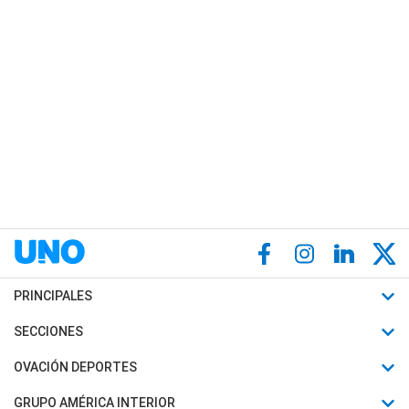
PRINCIPALES
Últimas Noticias
SECCIONES
Política
Horóscopo
OVACIÓN DEPORTES
Sociedad
Motores
Fútbol
GRUPO AMÉRICA INTERIOR