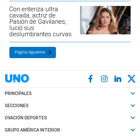
Con enteriza ultra
cavada, actriz de
Pasión de Gavilanes,
lució sus
deslumbrantes curvas
Página siguiente
PRINCIPALES
Últimas Noticias
SECCIONES
Política
Horóscopo
OVACIÓN DEPORTES
Sociedad
Motores
Fútbol
GRUPO AMÉRICA INTERIOR
Policiales
Recetas
Mundial