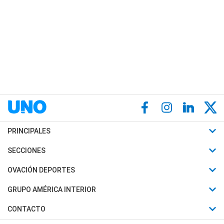
PRINCIPALES
Últimas Noticias
SECCIONES
Política
Horóscopo
OVACIÓN DEPORTES
Sociedad
Motores
Fútbol
GRUPO AMÉRICA INTERIOR
Policiales
Recetas
Mundial
Canal 7 en Vivo
CONTACTO
Judiciales
Trucos caseros
Automovilismo