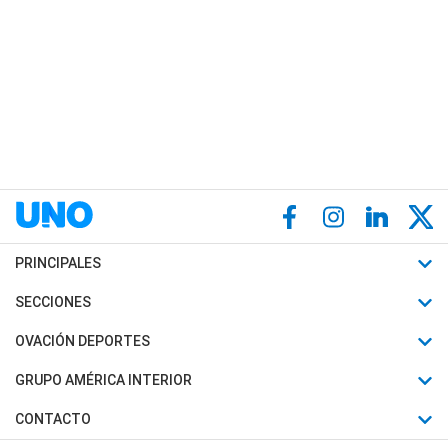
PRINCIPALES
Últimas Noticias
SECCIONES
Política
Horóscopo
OVACIÓN DEPORTES
Sociedad
Motores
Fútbol
GRUPO AMÉRICA INTERIOR
Policiales
Recetas
Mundial
Canal 7 en Vivo
CONTACTO
Judiciales
Trucos caseros
Automovilismo