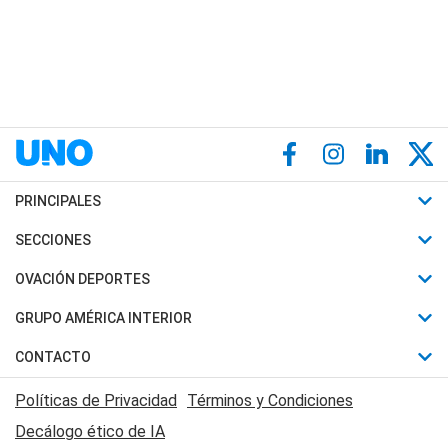
PRINCIPALES
Últimas Noticias
SECCIONES
Política
Horóscopo
OVACIÓN DEPORTES
Sociedad
Motores
Fútbol
GRUPO AMÉRICA INTERIOR
Policiales
Recetas
Mundial
Canal 7 en Vivo
CONTACTO
Judiciales
Trucos caseros
Automovilismo
Radio Nihuil
Acerca de Nosotros
Economia
Políticas de Privacidad
Términos y Condiciones
Series y Películas
Rugby
FM UNA
Contactanos
Decálogo ético de IA
Edictos y Solicitadas
Tenis