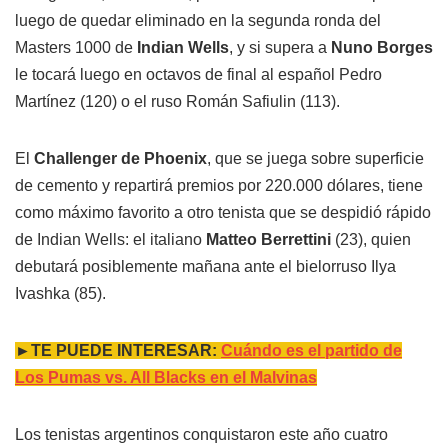
luego de quedar eliminado en la segunda ronda del
Masters 1000 de
Indian Wells
, y si supera a
Nuno Borges
le tocará luego en octavos de final al español Pedro
Martínez (120) o el ruso Román Safiulin (113).
El
Challenger de Phoenix
, que se juega sobre superficie
de cemento y repartirá premios por 220.000 dólares, tiene
como máximo favorito a otro tenista que se despidió rápido
de Indian Wells: el italiano
Matteo Berrettini
(23), quien
debutará posiblemente mañana ante el bielorruso Ilya
Ivashka (85).
►TE PUEDE INTERESAR:
Cuándo es el partido de
Los Pumas vs. All Blacks en el Malvinas
Los tenistas argentinos conquistaron este año cuatro