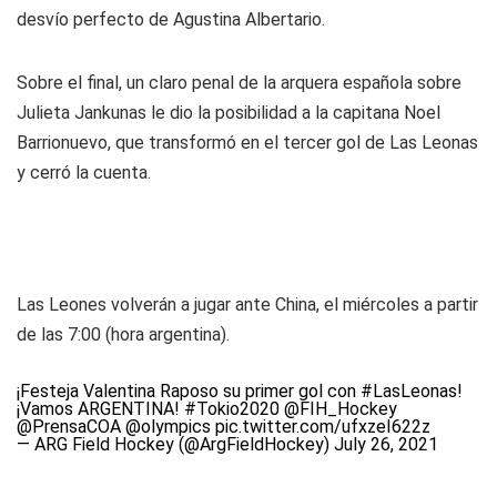
desvío perfecto de Agustina Albertario.
Sobre el final, un claro penal de la arquera española sobre
Julieta Jankunas le dio la posibilidad a la capitana Noel
Barrionuevo, que transformó en el tercer gol de Las Leonas
y cerró la cuenta.
Las Leones volverán a jugar ante China, el miércoles a partir
de las 7:00 (hora argentina).
¡Festeja Valentina Raposo su primer gol con
#LasLeonas
!
¡Vamos ARGENTINA!
#Tokio2020
@FIH_Hockey
@PrensaCOA
@olympics
pic.twitter.com/ufxzeI622z
— ARG Field Hockey (@ArgFieldHockey)
July 26, 2021