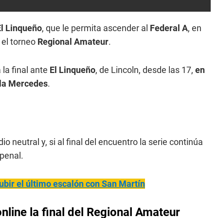
l Linqueño
, que le permita ascender al
Federal A
, en
 el torneo
Regional Amateur
.
 la final ante
El Linqueño
, de Lincoln, desde las 17,
en
lla Mercedes
.
o neutral y, si al final del encuentro la serie continúa
 penal.
ubir el último escalón con San Martín
nline la final del Regional Amateur