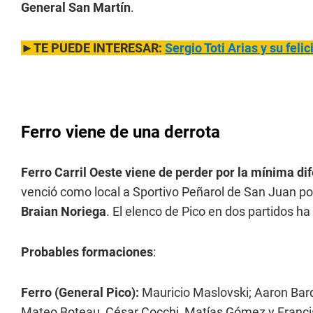
General San Martín
.
►TE PUEDE INTERESAR:
Sergio Toti Arias y su feli
Ferro viene de una derrota
Ferro Carril Oeste viene de perder por la mínima di
venció como local a Sportivo Peñarol de San Juan po
Braian Noriega
. El elenco de Pico en dos partidos h
Probables formaciones
:
Ferro (General Pico):
Mauricio Maslovski; Aaron Barq
Mateo Boteau, César Cocchi, Matías Gómez y Francisc