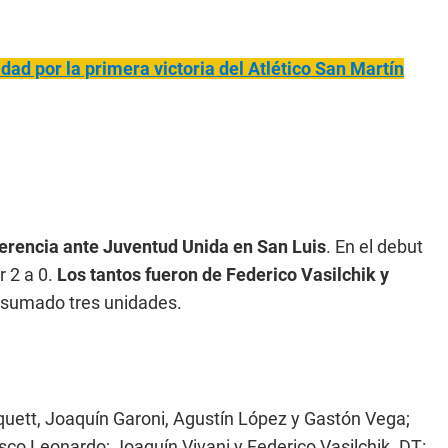
cidad por la primera victoria del Atlético San Martín
ferencia ante Juventud Unida en San Luis
. En el debut
r 2 a 0.
Los tantos fueron de Federico Vasilchik y
a sumado tres unidades.
uett, Joaquín Garoni, Agustín López y Gastón Vega;
o Leonardo; Joaquín Vivani y Federico Vasilchik. DT: