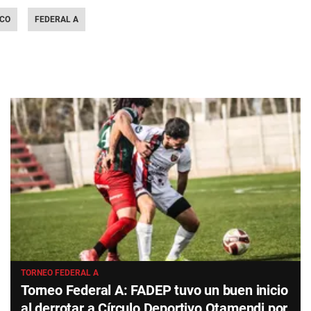
ICO
FEDERAL A
TORNEO FEDERAL A
Torneo Federal A: FADEP tuvo un buen inicio
al derrotar a Círculo Deportivo Otamendi por