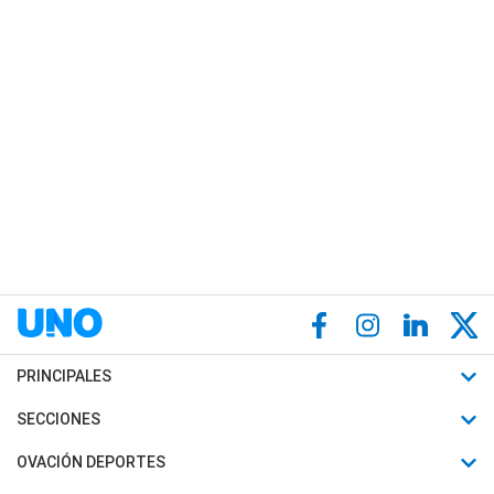
PRINCIPALES
Últimas Noticias
SECCIONES
Política
Horóscopo
OVACIÓN DEPORTES
Sociedad